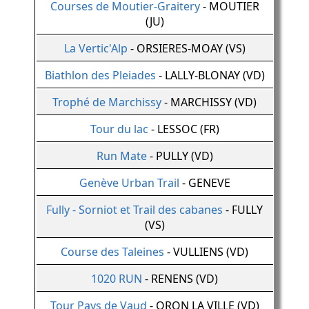
Courses de Moutier-Graitery
- MOUTIER
(JU)
La Vertic'Alp
- ORSIERES-MOAY (VS)
Biathlon des Pleiades
- LALLY-BLONAY (VD)
Trophé de Marchissy
- MARCHISSY (VD)
Tour du lac
- LESSOC (FR)
Run Mate
- PULLY (VD)
Genève Urban Trail
- GENEVE
Fully - Sorniot et Trail des cabanes
- FULLY
(VS)
Course des Taleines
- VULLIENS (VD)
1020 RUN
- RENENS (VD)
Tour Pays de Vaud
- ORON LA VILLE (VD)