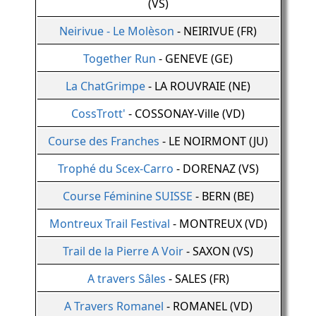
(VS)
Neirivue - Le Molèson
- NEIRIVUE (FR)
Together Run
- GENEVE (GE)
La ChatGrimpe
- LA ROUVRAIE (NE)
CossTrott'
- COSSONAY-Ville (VD)
Course des Franches
- LE NOIRMONT (JU)
Trophé du Scex-Carro
- DORENAZ (VS)
Course Féminine SUISSE
- BERN (BE)
Montreux Trail Festival
- MONTREUX (VD)
Trail de la Pierre A Voir
- SAXON (VS)
A travers Sâles
- SALES (FR)
A Travers Romanel
- ROMANEL (VD)