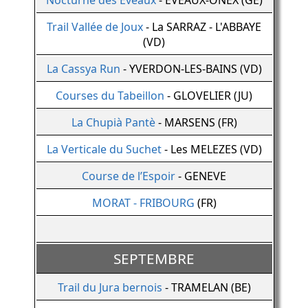
Nocturne des Eveaux
- EVEAUX-ONEX (GE)
Trail Vallée de Joux
- La SARRAZ - L'ABBAYE
(VD)
La Cassya Run
- YVERDON-LES-BAINS (VD)
Courses du Tabeillon
- GLOVELIER (JU)
La Chupià Pantè
- MARSENS (FR)
La Verticale du Suchet
- Les MELEZES (VD)
Course de l’Espoir
- GENEVE
MORAT - FRIBOURG
(FR)
SEPTEMBRE
Trail du Jura bernois
- TRAMELAN (BE)