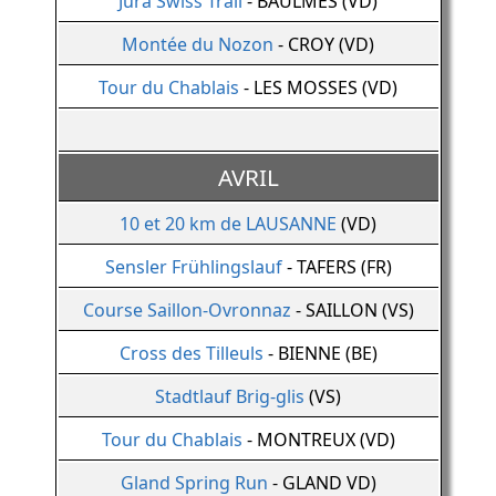
Jura Swiss Trail
- BAULMES (VD)
Montée du Nozon
- CROY (VD)
Tour du Chablais
- LES MOSSES (VD)
AVRIL
10 et 20 km de LAUSANNE
(VD)
Sensler Frühlingslauf
- TAFERS (FR)
Course Saillon-Ovronnaz
- SAILLON (VS)
Cross des Tilleuls
- BIENNE (BE)
Stadtlauf Brig-glis
(VS)
Tour du Chablais
- MONTREUX (VD)
Gland Spring Run
- GLAND VD)