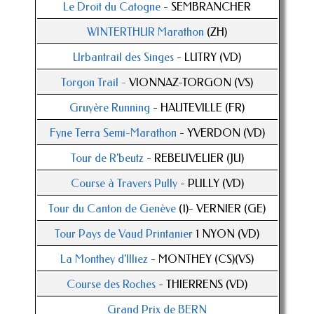
Le Droit du Catogne
- SEMBRANCHER
WINTERTHUR Marathon
(ZH)
Urbantrail des Singes
- LUTRY (VD)
Torgon Trail -
VIONNAZ-TORGON (VS)
Gruyère Running
- HAUTEVILLE (FR)
Fyne Terra Semi-Marathon
- YVERDON (VD)
Tour de R'beutz
- REBEUVELIER (JU)
Course à Travers Pully
- PULLY (VD)
Tour du Canton de Genève
(1)- VERNIER (GE)
Tour Pays de Vaud Printanier
1 NYON (VD)
La Monthey d'Illiez
- MONTHEY (CS)(VS)
Course des Roches
- THIERRENS (VD)
Grand Prix de BERN