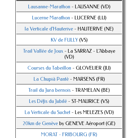
Lausanne-Marathon
- LAUSANNE (VD)
Lucerne Marathon
- LUCERNE (LU)
la Verticale d'Hauterive
- HAUTERIVE (NE)
KV de FULLY
(VS)
Trail Vallée de Joux
- La SARRAZ - L'Abbaye
(VD)
Courses du Tabeillon
- GLOVELIER (JU)
La Chupià Pantè
- MARSENS (FR)
Trail du Jura bernois
- TRAMELAN (BE)
Les Défis du Jubilé
- ST-MAURICE (VS)
La Verticale du Suchet
- Les MELEZES (VD)
20km de Genève
by GENEVE Aéroport (GE)
MORAT - FRIBOURG (FR)