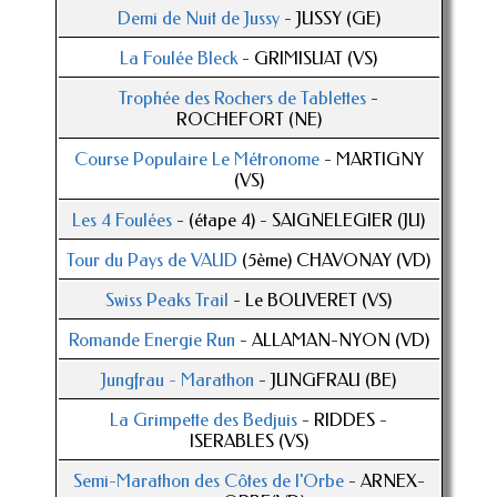
Demi de Nuit de Jussy
- JUSSY (GE)
La Foulée Bleck
- GRIMISUAT (VS)
Trophée des Rochers de Tablettes
-
ROCHEFORT (NE)
Course Populaire Le Métronome
- MARTIGNY
(VS)
Les 4 Foulées
- (étape 4) - SAIGNELEGIER (JU)
Tour du Pays de VAUD
(5ème) CHAVONAY (VD)
Swiss Peaks Trail
- Le BOUVERET (VS)
Romande Energie Run
- ALLAMAN-NYON (VD)
Jungfrau - Marathon
- JUNGFRAU (BE)
La Grimpette des Bedjuis
- RIDDES -
ISERABLES (VS)
Semi-Marathon des Côtes de l'Orbe
- ARNEX-