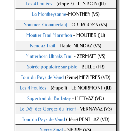
Les 4 Foulées
- (étape 2) - LES BOIS (JU)
La Montheysanne
-MONTHEY (VS)
Sommer-Gommerlauf
- OBERGOMS (VS)
Moutier Trail Marathon
- MOUTIER (JU)
Nendaz Trail
- Haute-NENDAZ (VS)
Matterhorn Ultraks Trail
- ZERMATT (VS)
Soirée populaire sur piste
- BULLE (FR)
Tour du Pays de Vaud
(2ème) MEZIERES (VD)
Les 4 Foulées
- (étape 1) - LE NOIRMONT (JU)
Supertrail du Barlatay
- L' ETIVAZ (VD)
Le Défi des Gorges du Trient
- VERNAYAZ (VS)
Tour du Pays de Vaud
( 1ère) PENTHAZ (VD)
Sierre Zinal
- SIERRE (VS)