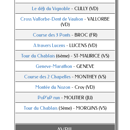
Le défi du Vignoble
- CULLY (VD)
Cross Vallorbe-Dent de Vaulion
- VALLORBE
(VD)
Course des 3 Ponts
- BROC (FR)
A travers Lucens
- LUCENS (VD)
Tour du Chablais
(6ème) - ST-MAURICE (VS)
Geneve-Marathon
- GENEVE
Course des 2 Chapelles
- MONTHEY (VS)
Montée du Nozon
- Croy (VD)
PoP’uP run
- MOUTIER (JU)
Tour du Chablais
(5ème) - MORGINS (VS)
AVRIL