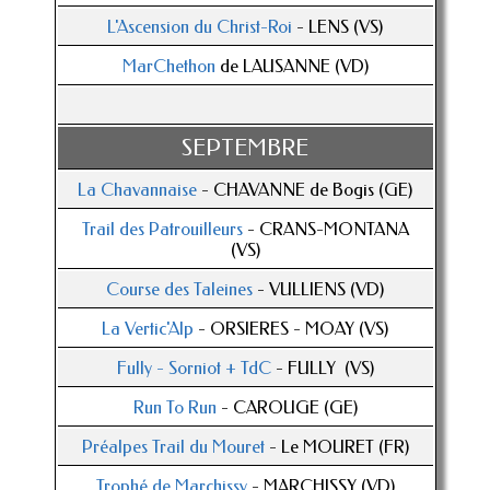
L'Ascension du Christ-Roi
- LENS (VS)
MarChethon
de LAUSANNE (VD)
SEPTEMBRE
La Chavannaise
- CHAVANNE de Bogis (GE)
Trail des Patrouilleurs
- CRANS-MONTANA
(VS)
Course des Taleines
- VULLIENS (VD)
La Vertic'Alp
- ORSIERES - MOAY (VS)
Fully - Sorniot + TdC
- FULLY (VS)
Run To Run
- CAROUGE (GE)
Préalpes Trail du Mouret
- Le MOURET (FR)
Trophé de Marchissy
- MARCHISSY (VD)