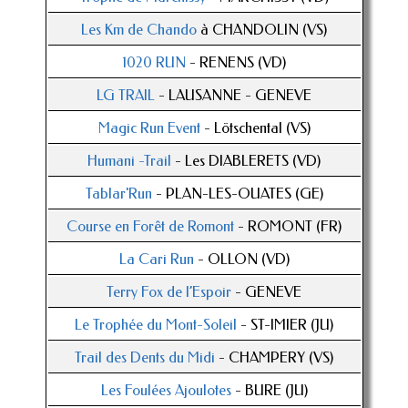
Les Km de Chando
à CHANDOLIN (VS)
1020 RUN
- RENENS (VD)
LG TRAIL
- LAUSANNE - GENEVE
Magic Run Event
- Lötschental (VS)
Humani -Trail
- Les DIABLERETS (VD)
Tablar'Run
- PLAN-LES-OUATES (GE)
Course en Forêt de Romont
- ROMONT (FR)
La Cari Run
- OLLON (VD)
Terry Fox de l’Espoir
- GENEVE
Le Trophée du Mont-Soleil
- ST-IMIER (JU)
Trail des Dents du Midi
- CHAMPERY (VS)
Les Foulées Ajoulotes
- BURE (JU)