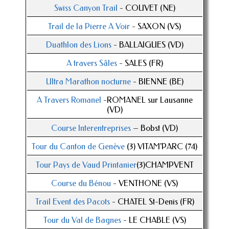
Swiss Canyon Trail
- COUVET (NE)
Trail de la Pierre A Voir
- SAXON (VS)
Duathlon des Lions
- BALLAIGUES (VD)
A travers Sâles
- SALES (FR)
Ultra Marathon nocturne
- BIENNE (BE)
A Travers Romanel
-ROMANEL sur Lausanne
(VD)
Course Interentreprises
– Bobst (VD)
Tour du Canton de Genève
(3) VITAM'PARC (74)
Tour Pays de Vaud Printanier
(3)CHAMPVENT
Course du Bénou
- VENTHONE (VS)
Trail Event des Pacots
- CHATEL St-Denis (FR)
Tour du Val de Bagnes
- LE CHABLE (VS)