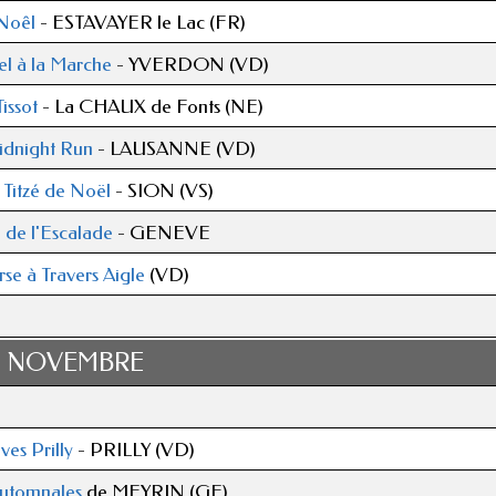
Noêl
- ESTAVAYER le Lac (FR)
l à la Marche
- YVERDON (VD)
Tissot
- La CHAUX de Fonts (NE)
idnight Run
- LAUSANNE (VD)
Titzé de Noël
- SION (VS)
 de l'Escalade
- GENEVE
se à Travers Aigle
(VD)
NOVEMBRE
ves Prilly
- PRILLY (VD)
utomnales
de MEYRIN (GE)