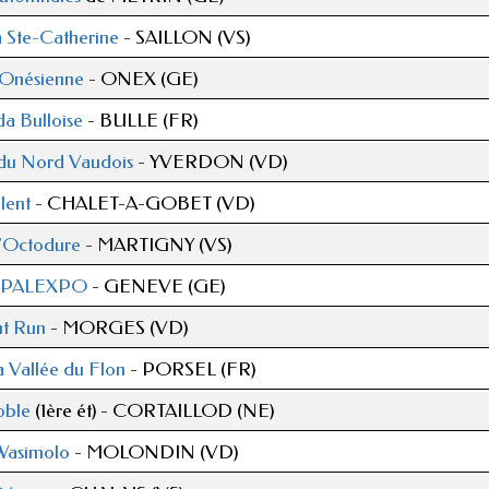
a Ste-Catherine
- SAILLON (VS)
'Onésienne
- ONEX (GE)
da Bulloise
- BULLE (FR)
 du Nord Vaudois
- YVERDON (VD)
lent
- CHALET-A-GOBET (VD)
'Octodure
- MARTIGNY (VS)
e PALEXPO
- GENEVE (GE)
t Run
- MORGES (VD)
a Vallée du Flon
- PORSEL (FR)
oble
(1ère ét) - CORTAILLOD (NE)
 Wasimolo
- MOLONDIN (VD)