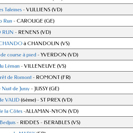
s Taleines
- VULLIENS (VD)
o Run
- CAROUGE (GE)
0 RUN
- RENENS (VD)
 CHANDO
à CHANDOLIN (VS)
 de course à pied
- YVERDON (VD)
 du Léman
- VILLENEUVE (VS)
rêt de Romont
- ROMONT (FR)
Nuit de Jussy
- JUSSY (GE)
 de VAUD
(6ème) - ST PREX (VD)
e la Côtes
-ALLAMAN-NYON (VD)
Bedjuis
- RIDDES - ISERABLES (VS)