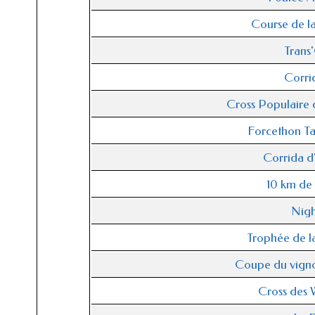
Course de l
Trans
Corri
Cross Populaire
Forcethon Ta
Corrida d
10 km d
Nigh
Trophée de l
Coupe du vign
Cross des