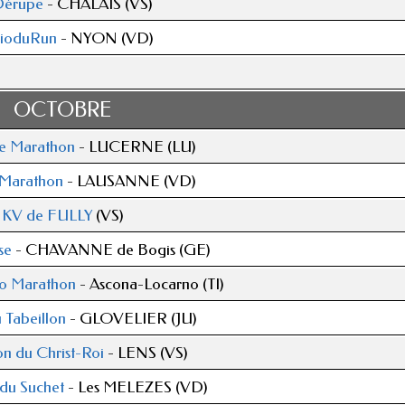
Dérupe
- CHALAIS (VS)
ioduRun
- NYON (VD)
OCTOBRE
e Marathon
- LUCERNE (LU)
-Marathon
- LAUSANNE (VD)
KV de FULLY
(VS)
se
- CHAVANNE de Bogis (GE)
o Marathon
- Ascona-Locarno (TI)
 Tabeillon
- GLOVELIER (JU)
on du Christ-Roi
- LENS (VS)
 du Suchet
- Les MELEZES (VD)