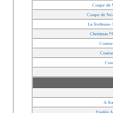
Coupe de 
Coupe de Nöe
La Trotteuse-
Christmas M
Course 
Course
Cour
A Tra
Foulée A