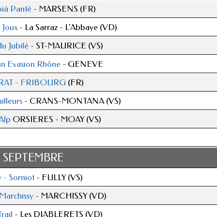
ià Pantè
- MARSENS (FR)
e Joux
- La Sarraz - L'Abbaye (VD)
du Jubilé
- ST-MAURICE (VS)
n Evasion Rhône
- GENEVE
AT - FRIBOURG
(FR)
uilleurs
- CRANS-MONTANA (VS)
'Alp
ORSIERES - MOAY (VS)
SEPTEMBRE
y - Sorniot
- FULLY (VS)
Marchissy
- MARCHISSY (VD)
rail
- Les DIABLERETS (VD)