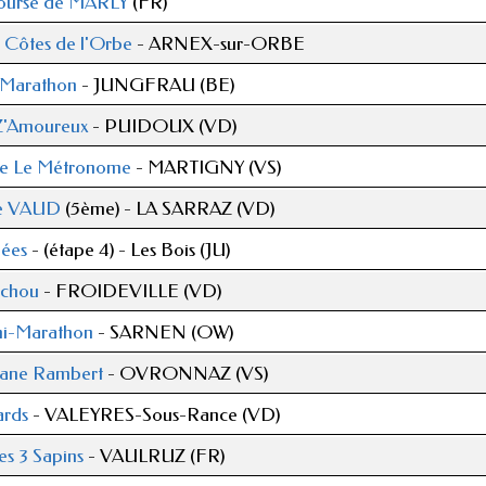
ourse de MARLY
(FR)
 Côtes de l'Orbe
- ARNEX-sur-ORBE
- Marathon
- JUNGFRAU (BE)
 Z'Amoureux
- PUIDOUX (VD)
re Le Métronome
- MARTIGNY (VS)
de VAUD
(5ème) - LA SARRAZ (VD)
lées
- (étape 4) - Les Bois (JU)
tchou
- FROIDEVILLE (VD)
i-Marathon
- SARNEN (OW)
ane Rambert
- OVRONNAZ (VS)
ards
- VALEYRES-Sous-Rance (VD)
s 3 Sapins
- VAULRUZ (FR)