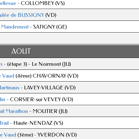
Bellevue
- COLLOMBEY (VS)
oulée de BUSSIGNY
(VD)
u Mandement
- SATIGNY (GE)
AOUT
es
- (étape 3) - Le Noirmont (JU)
e Vaud
(4ème) CHAVORNAY (VD)
artinaux
- LAVEY-VILLAGE (VD)
lin
- CORSIER-sur VEVEY (VD)
ail Marathon
- MOUTIER (JU)
rail
- Haute-NENDAZ (VS)
de Vaud
(3ème) - YVERDON (VD)