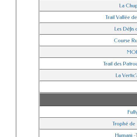
La Chup
Trail Vallée d
Les Défis 
Course Ru
MOR
Trail des Patro
La Vertic
Full
Trophé de 
Humani -T