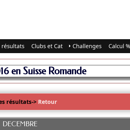
 résultats
Clubs et Cat
Challenges
Calcul
016 en Suisse Romande
es résultats->
Retour
DECEMBRE